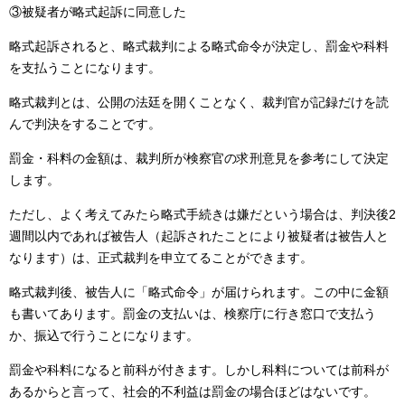
③被疑者が略式起訴に同意した
略式起訴されると、略式裁判による略式命令が決定し、罰金や科料
を支払うことになります。
略式裁判とは、公開の法廷を開くことなく、裁判官が記録だけを読
んで判決をすることです。
罰金・科料の金額は、裁判所が検察官の求刑意見を参考にして決定
します。
ただし、よく考えてみたら略式手続きは嫌だという場合は、判決後2
週間以内であれば被告人（起訴されたことにより被疑者は被告人と
なります）は、正式裁判を申立てることができます。
略式裁判後、被告人に「略式命令」が届けられます。この中に金額
も書いてあります。罰金の支払いは、検察庁に行き窓口で支払う
か、振込で行うことになります。
罰金や科料になると前科が付きます。しかし科料については前科が
あるからと言って、社会的不利益は罰金の場合ほどはないです。